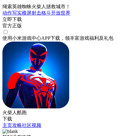
绳索英雄蜘蛛火柴人拯救城市！
动作
写实
横屏
射击
格斗
开放世界
立即下载
官方正版
使用小米游戏中心APP
下载
，领丰富游戏
福利
及
礼包
火柴人酷跑
下载
主页
攻略
社区
视频