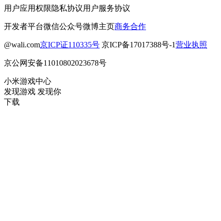
用户应用权限
隐私协议
用户服务协议
开发者平台
微信公众号
微博主页
商务合作
@wali.com
京ICP证110335号
京ICP备17017388号-1
营业执照
京公网安备11010802023678号
小米游戏中心
发现游戏 发现你
下载