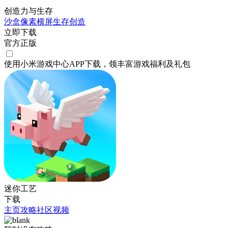
创造力与生存
沙盒
像素
横屏
生存
创造
立即下载
官方正版
使用小米游戏中心APP
下载
，领丰富游戏
福利
及
礼包
迷你工艺
下载
主页
攻略
社区
视频