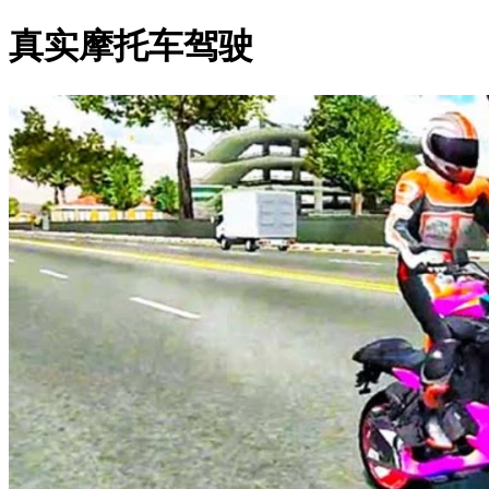
真实摩托车驾驶