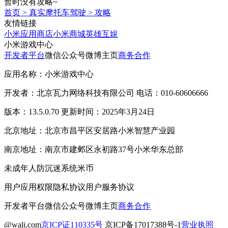
暂时没有攻略~
首页
>
真实摩托车驾驶
>
攻略
友情链接
小米应用商店
小米商城
英雄互娱
小米游戏中心
开发者平台
微信公众号
微博主页
商务合作
应用名称：小米游戏中心
开发者：北京瓦力网络科技有限公司 电话：010-60606666
版本：13.5.0.70 更新时间：2025年3月24日
北京地址：北京市昌平区安居路小米智慧产业园
南京地址：南京市建邺区永初路37号小米华东总部
未成年人防沉迷系统
米币
用户应用权限
隐私协议
用户服务协议
开发者平台
微信公众号
微博主页
商务合作
@wali.com
京ICP证110335号
京ICP备17017388号-1
营业执照