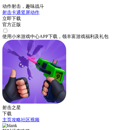
动作射击，趣味战斗
射击
卡通
竖屏
动作
立即下载
官方正版
使用小米游戏中心APP
下载
，领丰富游戏
福利
及
礼包
射击之星
下载
主页
攻略
社区
视频