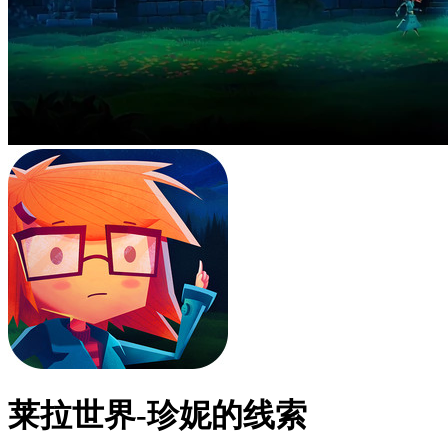
莱拉世界-珍妮的线索