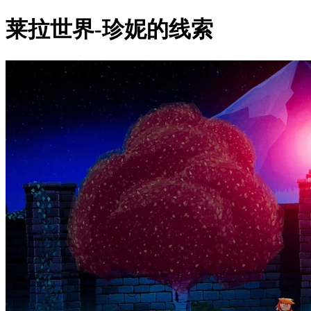
莱拉世界-珍妮的线索