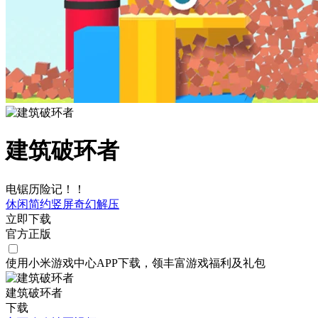
建筑破环者
电锯历险记！！
休闲
简约
竖屏
奇幻
解压
立即下载
官方正版
使用小米游戏中心APP
下载
，领丰富游戏
福利
及
礼包
建筑破环者
下载