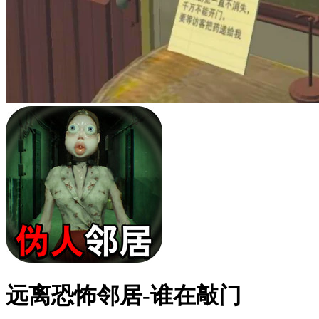
远离恐怖邻居-谁在敲门