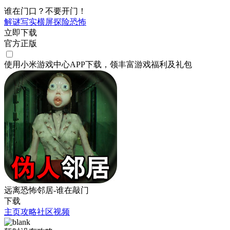
谁在门口？不要开门！
解谜
写实
横屏
探险
恐怖
立即下载
官方正版
使用小米游戏中心APP
下载
，领丰富游戏
福利
及
礼包
远离恐怖邻居-谁在敲门
下载
主页
攻略
社区
视频