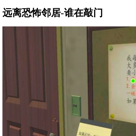
远离恐怖邻居-谁在敲门