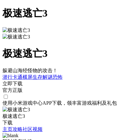
极速逃亡3
极速逃亡3
躲避山海经怪物的攻击！
潜行
卡通
横屏
生存
解谜
恐怖
立即下载
官方正版
使用小米游戏中心APP
下载
，领丰富游戏
福利
及
礼包
极速逃亡3
下载
主页
攻略
社区
视频