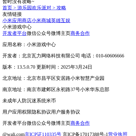
暂时没有攻略~
首页
>
游乐园欢乐派对
>
攻略
友情链接
小米应用商店
小米商城
英雄互娱
小米游戏中心
开发者平台
微信公众号
微博主页
商务合作
应用名称：小米游戏中心
开发者：北京瓦力网络科技有限公司 电话：010-60606666
版本：13.5.0.70 更新时间：2025年3月24日
北京地址：北京市昌平区安居路小米智慧产业园
南京地址：南京市建邺区永初路37号小米华东总部
未成年人防沉迷系统
米币
用户应用权限
隐私协议
用户服务协议
开发者平台
微信公众号
微博主页
商务合作
@wali.com
京ICP证110335号
京ICP备17017388号-1
营业执照