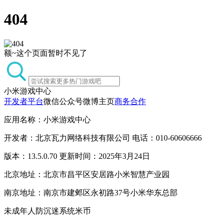
404
额~这个页面暂时不见了
小米游戏中心
开发者平台
微信公众号
微博主页
商务合作
应用名称：小米游戏中心
开发者：北京瓦力网络科技有限公司 电话：010-60606666
版本：13.5.0.70 更新时间：2025年3月24日
北京地址：北京市昌平区安居路小米智慧产业园
南京地址：南京市建邺区永初路37号小米华东总部
未成年人防沉迷系统
米币