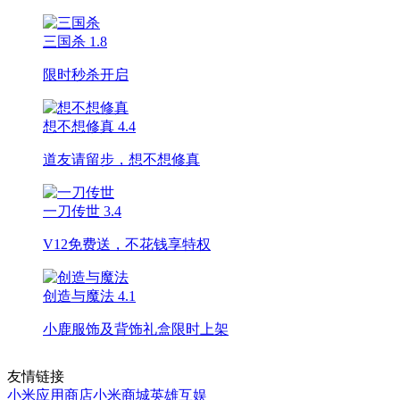
三国杀
1.8
限时秒杀开启
想不想修真
4.4
道友请留步，想不想修真
一刀传世
3.4
V12免费送，不花钱享特权
创造与魔法
4.1
小鹿服饰及背饰礼盒限时上架
友情链接
小米应用商店
小米商城
英雄互娱