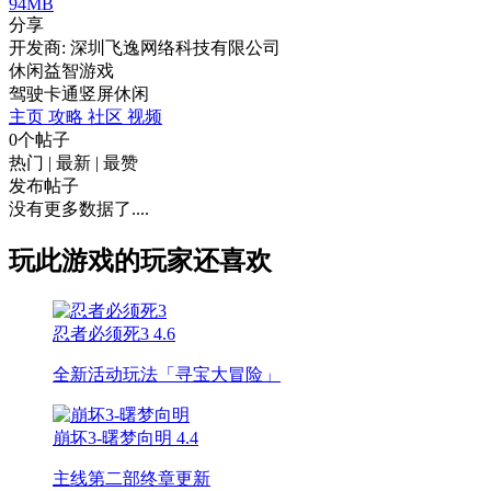
94MB
分享
开发商: 深圳飞逸网络科技有限公司
休闲益智游戏
驾驶
卡通
竖屏
休闲
主页
攻略
社区
视频
0个帖子
热门
|
最新
|
最赞
发布帖子
没有更多数据了....
玩此游戏的玩家还喜欢
忍者必须死3
4.6
全新活动玩法「寻宝大冒险」
崩坏3-曙梦向明
4.4
主线第二部终章更新