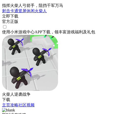
指挥火柴人弓箭手，阻挡千军万马
射击
卡通
竖屏
休闲
火柴人
立即下载
官方正版
使用小米游戏中心APP
下载
，领丰富游戏
福利
及
礼包
火柴人逆袭战争
下载
主页
攻略
社区
视频