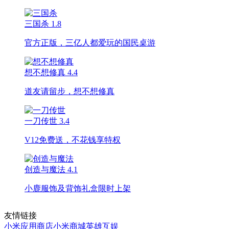
三国杀
1.8
官方正版，三亿人都爱玩的国民桌游
想不想修真
4.4
道友请留步，想不想修真
一刀传世
3.4
V12免费送，不花钱享特权
创造与魔法
4.1
小鹿服饰及背饰礼盒限时上架
友情链接
小米应用商店
小米商城
英雄互娱