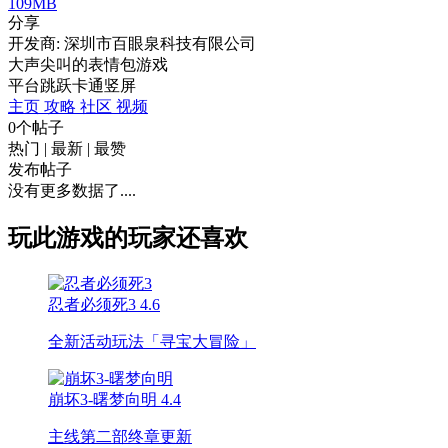
109MB
分享
开发商: 深圳市百眼泉科技有限公司
大声尖叫的表情包游戏
平台跳跃
卡通
竖屏
主页
攻略
社区
视频
0个帖子
热门
|
最新
|
最赞
发布帖子
没有更多数据了....
玩此游戏的玩家还喜欢
忍者必须死3
4.6
全新活动玩法「寻宝大冒险」
崩坏3-曙梦向明
4.4
主线第二部终章更新