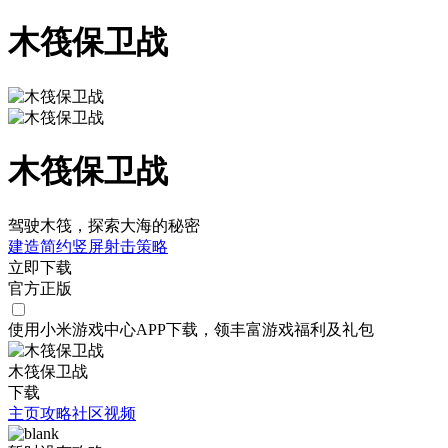
木筏保卫战
木筏保卫战
驾驶木筏，探索大海的秘密
建造
简约
竖屏
射击
策略
立即下载
官方正版
使用小米游戏中心APP
下载
，领丰富游戏
福利
及
礼包
木筏保卫战
下载
主页
攻略
社区
视频