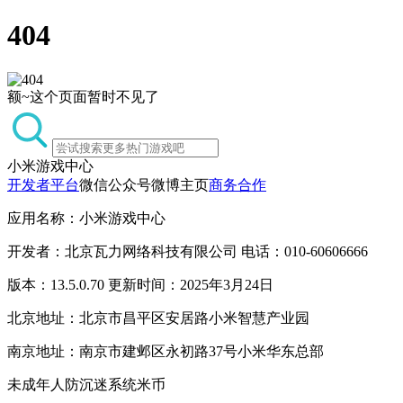
404
额~这个页面暂时不见了
小米游戏中心
开发者平台
微信公众号
微博主页
商务合作
应用名称：小米游戏中心
开发者：北京瓦力网络科技有限公司 电话：010-60606666
版本：13.5.0.70 更新时间：2025年3月24日
北京地址：北京市昌平区安居路小米智慧产业园
南京地址：南京市建邺区永初路37号小米华东总部
未成年人防沉迷系统
米币