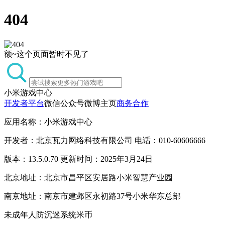
404
额~这个页面暂时不见了
小米游戏中心
开发者平台
微信公众号
微博主页
商务合作
应用名称：小米游戏中心
开发者：北京瓦力网络科技有限公司 电话：010-60606666
版本：13.5.0.70 更新时间：2025年3月24日
北京地址：北京市昌平区安居路小米智慧产业园
南京地址：南京市建邺区永初路37号小米华东总部
未成年人防沉迷系统
米币