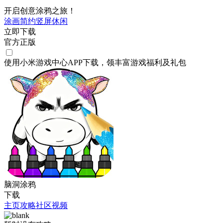
开启创意涂鸦之旅！
涂画
简约
竖屏
休闲
立即下载
官方正版
使用小米游戏中心APP
下载
，领丰富游戏
福利
及
礼包
脑洞涂鸦
下载
主页
攻略
社区
视频