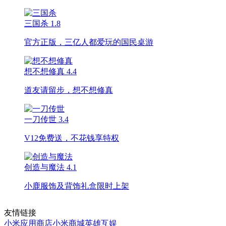
三国杀
1.8
官方正版，三亿人都爱玩的国民桌游
想不想修真
4.4
道友请留步，想不想修真
一刀传世
3.4
V12免费送，不花钱享特权
创造与魔法
4.1
小鹿服饰及背饰礼盒限时上架
友情链接
小米应用商店
小米商城
英雄互娱