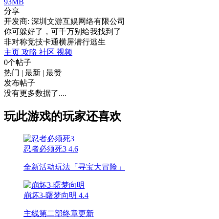
93MB
分享
开发商: 深圳文游互娱网络有限公司
你可躲好了，可千万别给我找到了
非对称竞技
卡通
横屏
潜行
逃生
主页
攻略
社区
视频
0个帖子
热门
|
最新
|
最赞
发布帖子
没有更多数据了....
玩此游戏的玩家还喜欢
忍者必须死3
4.6
全新活动玩法「寻宝大冒险」
崩坏3-曙梦向明
4.4
主线第二部终章更新