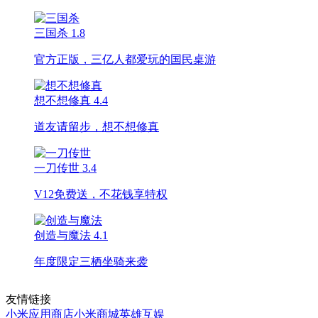
三国杀
1.8
官方正版，三亿人都爱玩的国民桌游
想不想修真
4.4
道友请留步，想不想修真
一刀传世
3.4
V12免费送，不花钱享特权
创造与魔法
4.1
年度限定三栖坐骑来袭
友情链接
小米应用商店
小米商城
英雄互娱