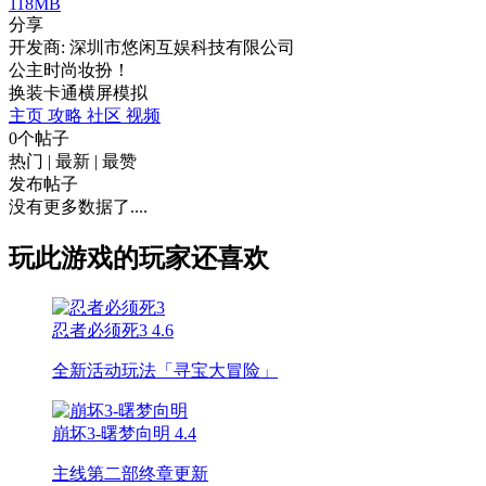
118MB
分享
开发商: 深圳市悠闲互娱科技有限公司
公主时尚妆扮！
换装
卡通
横屏
模拟
主页
攻略
社区
视频
0个帖子
热门
|
最新
|
最赞
发布帖子
没有更多数据了....
玩此游戏的玩家还喜欢
忍者必须死3
4.6
全新活动玩法「寻宝大冒险」
崩坏3-曙梦向明
4.4
主线第二部终章更新