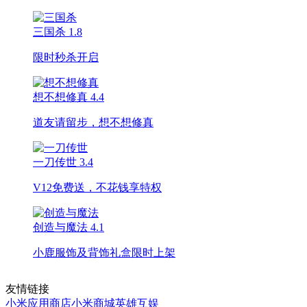
三国杀
1.8
限时秒杀开启
想不想修真
4.4
道友请留步，想不想修真
一刀传世
3.4
V12免费送，不花钱享特权
创造与魔法
4.1
小鹿服饰及背饰礼盒限时上架
友情链接
小米应用商店
小米商城
英雄互娱