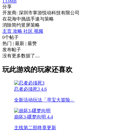
133MB
分享
开发商: 深圳市掌游悦动科技有限公司
在花海中挑战手速与策略
消除
简约
竖屏
策略
主页
攻略
社区
视频
0个帖子
热门
|
最新
|
最赞
发布帖子
没有更多数据了....
玩此游戏的玩家还喜欢
忍者必须死3
4.6
全新活动玩法「寻宝大冒险」
崩坏3-曙梦向明
4.4
主线第二部终章更新