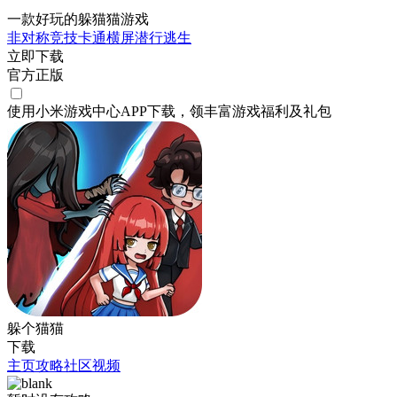
一款好玩的躲猫猫游戏
非对称竞技
卡通
横屏
潜行
逃生
立即下载
官方正版
使用小米游戏中心APP
下载
，领丰富游戏
福利
及
礼包
躲个猫猫
下载
主页
攻略
社区
视频