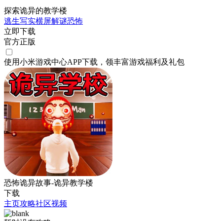
探索诡异的教学楼
逃生
写实
横屏
解谜
恐怖
立即下载
官方正版
使用小米游戏中心APP
下载
，领丰富游戏
福利
及
礼包
恐怖诡异故事-诡异教学楼
下载
主页
攻略
社区
视频