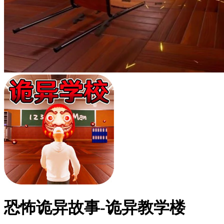
恐怖诡异故事-诡异教学楼