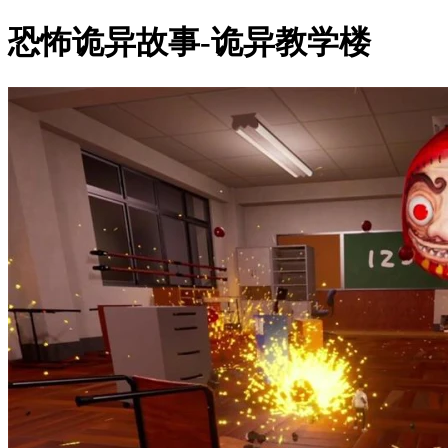
恐怖诡异故事-诡异教学楼