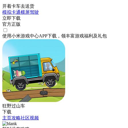
开着卡车去送货
模拟
卡通
横屏
驾驶
立即下载
官方正版
使用小米游戏中心APP
下载
，领丰富游戏
福利
及
礼包
狂野过山车
下载
主页
攻略
社区
视频