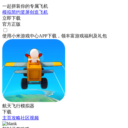
一起拼装你的专属飞机
模拟
简约
竖屏
创造
飞机
立即下载
官方正版
使用小米游戏中心APP
下载
，领丰富游戏
福利
及
礼包
航天飞行模拟器
下载
主页
攻略
社区
视频