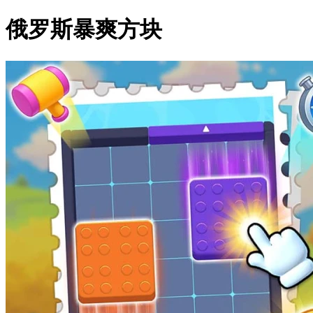
俄罗斯暴爽方块