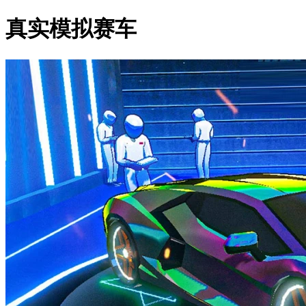
真实模拟赛车