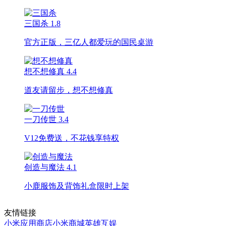
三国杀
1.8
官方正版，三亿人都爱玩的国民桌游
想不想修真
4.4
道友请留步，想不想修真
一刀传世
3.4
V12免费送，不花钱享特权
创造与魔法
4.1
小鹿服饰及背饰礼盒限时上架
友情链接
小米应用商店
小米商城
英雄互娱