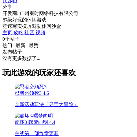
102MB
分享
开发商: 广州秦时网络科技有限公司
超级好玩的休闲游戏
竞速
写实
横屏
驾驶
休闲
沙盒
主页
攻略
社区
视频
0个帖子
热门
|
最新
|
最赞
发布帖子
没有更多数据了....
玩此游戏的玩家还喜欢
忍者必须死3
4.6
全新活动玩法「寻宝大冒险」
崩坏3-曙梦向明
4.4
主线第二部终章更新