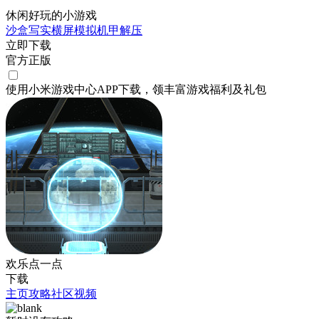
休闲好玩的小游戏
沙盒
写实
横屏
模拟
机甲
解压
立即下载
官方正版
使用小米游戏中心APP
下载
，领丰富游戏
福利
及
礼包
欢乐点一点
下载
主页
攻略
社区
视频