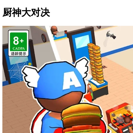
厨神大对决