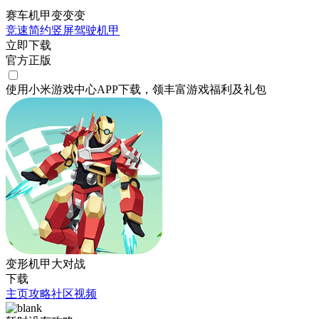
赛车机甲变变变
竞速
简约
竖屏
驾驶
机甲
立即下载
官方正版
使用小米游戏中心APP
下载
，领丰富游戏
福利
及
礼包
变形机甲大对战
下载
主页
攻略
社区
视频