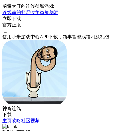
脑洞大开的连线益智游戏
连线
简约
竖屏
收集
益智
脑洞
立即下载
官方正版
使用小米游戏中心APP
下载
，领丰富游戏
福利
及
礼包
神奇连线
下载
主页
攻略
社区
视频