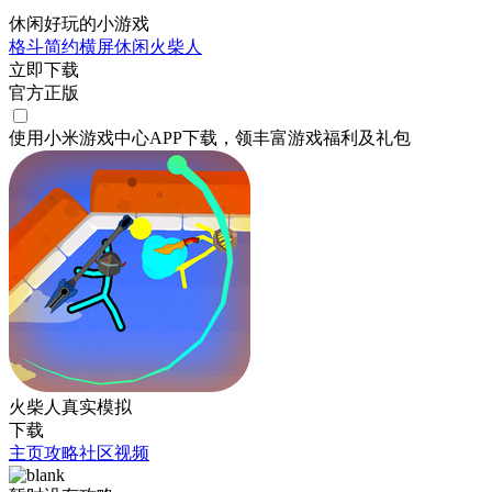
休闲好玩的小游戏
格斗
简约
横屏
休闲
火柴人
立即下载
官方正版
使用小米游戏中心APP
下载
，领丰富游戏
福利
及
礼包
火柴人真实模拟
下载
主页
攻略
社区
视频