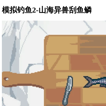
模拟钓鱼2-山海异兽刮鱼鳞