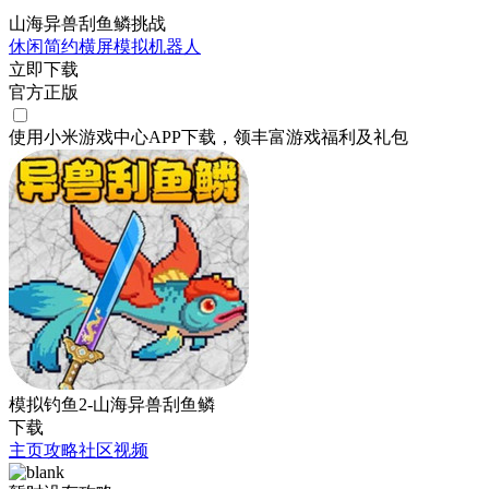
山海异兽刮鱼鳞挑战
休闲
简约
横屏
模拟
机器人
立即下载
官方正版
使用小米游戏中心APP
下载
，领丰富游戏
福利
及
礼包
模拟钓鱼2-山海异兽刮鱼鳞
下载
主页
攻略
社区
视频