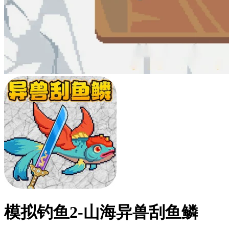
模拟钓鱼2-山海异兽刮鱼鳞