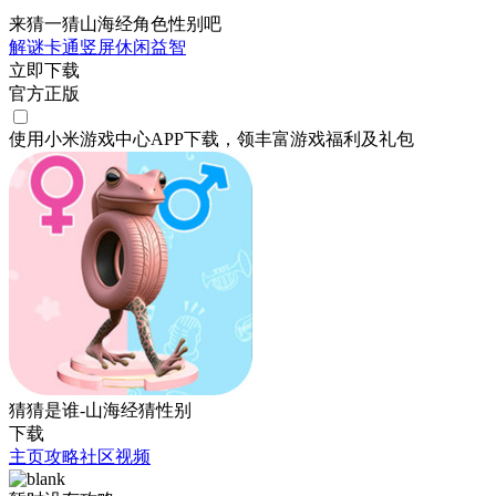
来猜一猜山海经角色性别吧
解谜
卡通
竖屏
休闲
益智
立即下载
官方正版
使用小米游戏中心APP
下载
，领丰富游戏
福利
及
礼包
猜猜是谁-山海经猜性别
下载
主页
攻略
社区
视频