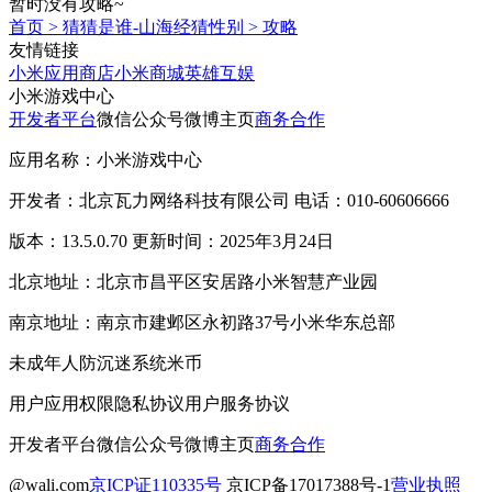
暂时没有攻略~
首页
>
猜猜是谁-山海经猜性别
>
攻略
友情链接
小米应用商店
小米商城
英雄互娱
小米游戏中心
开发者平台
微信公众号
微博主页
商务合作
应用名称：小米游戏中心
开发者：北京瓦力网络科技有限公司 电话：010-60606666
版本：13.5.0.70 更新时间：2025年3月24日
北京地址：北京市昌平区安居路小米智慧产业园
南京地址：南京市建邺区永初路37号小米华东总部
未成年人防沉迷系统
米币
用户应用权限
隐私协议
用户服务协议
开发者平台
微信公众号
微博主页
商务合作
@wali.com
京ICP证110335号
京ICP备17017388号-1
营业执照