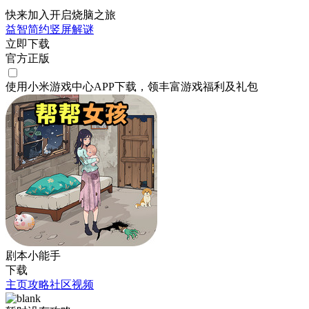
快来加入开启烧脑之旅
益智
简约
竖屏
解谜
立即下载
官方正版
使用小米游戏中心APP
下载
，领丰富游戏
福利
及
礼包
剧本小能手
下载
主页
攻略
社区
视频