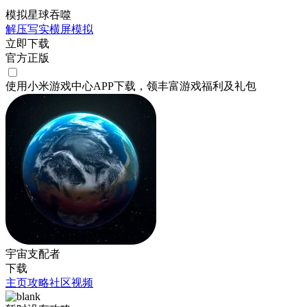
模拟星球吞噬
解压
写实
横屏
模拟
立即下载
官方正版
使用小米游戏中心APP
下载
，领丰富游戏
福利
及
礼包
宇宙支配者
下载
主页
攻略
社区
视频