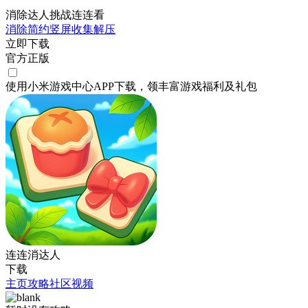
消除达人挑战连连看
消除
简约
竖屏
收集
解压
立即下载
官方正版
使用小米游戏中心APP
下载
，领丰富游戏
福利
及
礼包
连连消达人
下载
主页
攻略
社区
视频