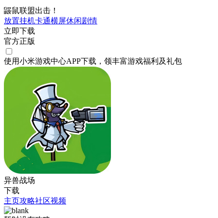
鼹鼠联盟出击！
放置挂机
卡通
横屏
休闲
剧情
立即下载
官方正版
使用小米游戏中心APP
下载
，领丰富游戏
福利
及
礼包
异兽战场
下载
主页
攻略
社区
视频