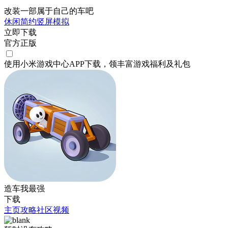
改装一部属于自己的车吧
休闲
简约
竖屏
模拟
立即下载
官方正版
使用小米游戏中心APP
下载
，领丰富游戏
福利
及
礼包
造车我最强
下载
主页
攻略
社区
视频