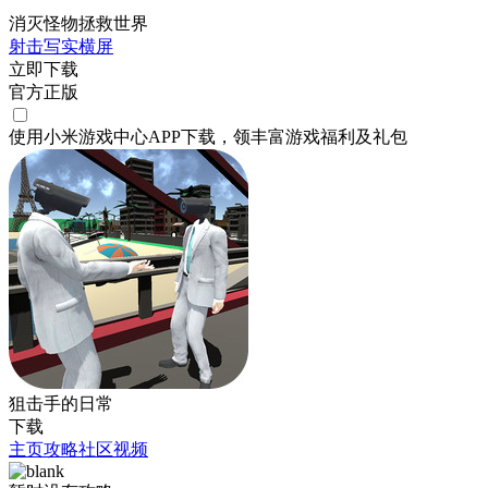
消灭怪物拯救世界
射击
写实
横屏
立即下载
官方正版
使用小米游戏中心APP
下载
，领丰富游戏
福利
及
礼包
狙击手的日常
下载
主页
攻略
社区
视频