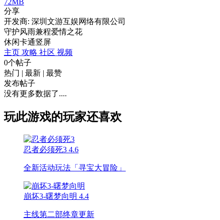
72MB
分享
开发商: 深圳文游互娱网络有限公司
守护风雨兼程爱情之花
休闲
卡通
竖屏
主页
攻略
社区
视频
0个帖子
热门
|
最新
|
最赞
发布帖子
没有更多数据了....
玩此游戏的玩家还喜欢
忍者必须死3
4.6
全新活动玩法「寻宝大冒险」
崩坏3-曙梦向明
4.4
主线第二部终章更新