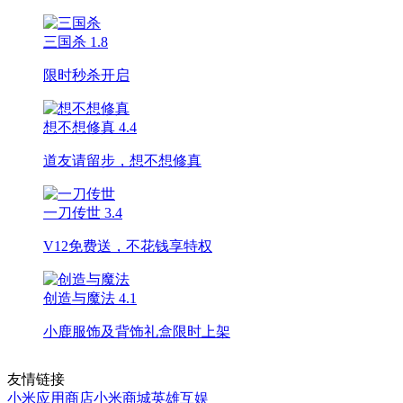
三国杀
1.8
限时秒杀开启
想不想修真
4.4
道友请留步，想不想修真
一刀传世
3.4
V12免费送，不花钱享特权
创造与魔法
4.1
小鹿服饰及背饰礼盒限时上架
友情链接
小米应用商店
小米商城
英雄互娱