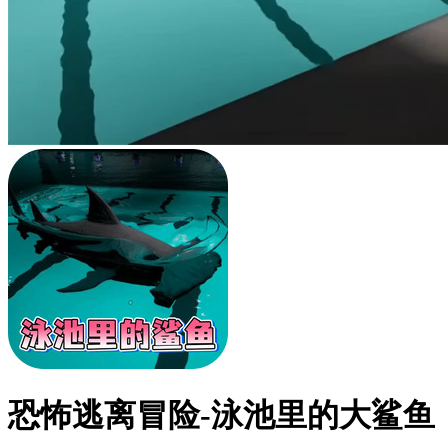
恐怖逃离冒险-泳池里的大鲨鱼