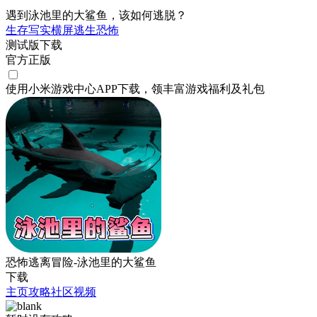
遇到泳池里的大鲨鱼，该如何逃脱？
生存
写实
横屏
逃生
恐怖
测试版下载
官方正版
使用小米游戏中心APP
下载
，领丰富游戏
福利
及
礼包
恐怖逃离冒险-泳池里的大鲨鱼
下载
主页
攻略
社区
视频