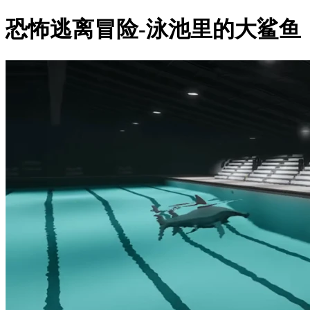
恐怖逃离冒险-泳池里的大鲨鱼