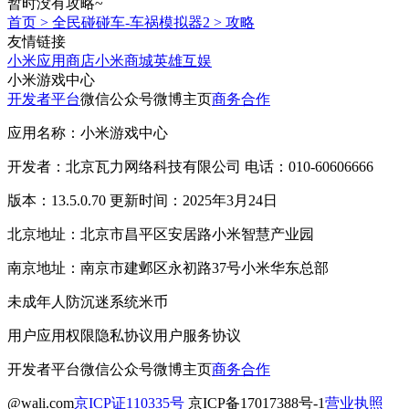
暂时没有攻略~
首页
>
全民碰碰车-车祸模拟器2
>
攻略
友情链接
小米应用商店
小米商城
英雄互娱
小米游戏中心
开发者平台
微信公众号
微博主页
商务合作
应用名称：小米游戏中心
开发者：北京瓦力网络科技有限公司 电话：010-60606666
版本：13.5.0.70 更新时间：2025年3月24日
北京地址：北京市昌平区安居路小米智慧产业园
南京地址：南京市建邺区永初路37号小米华东总部
未成年人防沉迷系统
米币
用户应用权限
隐私协议
用户服务协议
开发者平台
微信公众号
微博主页
商务合作
@wali.com
京ICP证110335号
京ICP备17017388号-1
营业执照