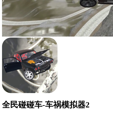
全民碰碰车-车祸模拟器2