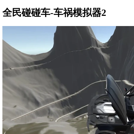
全民碰碰车-车祸模拟器2