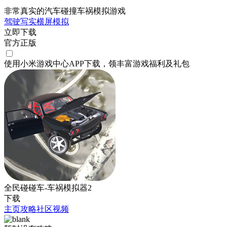
非常真实的汽车碰撞车祸模拟游戏
驾驶
写实
横屏
模拟
立即下载
官方正版
使用小米游戏中心APP
下载
，领丰富游戏
福利
及
礼包
全民碰碰车-车祸模拟器2
下载
主页
攻略
社区
视频