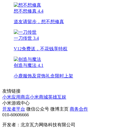
想不想修真
4.4
道友请留步，想不想修真
一刀传世
3.4
V12免费送，不花钱享特权
创造与魔法
4.1
小鹿服饰及背饰礼盒限时上架
友情链接
小米应用商店
小米商城
英雄互娱
小米游戏中心
开发者平台
微信公众号
微博主页
商务合作
010-60606666
开发者：北京瓦力网络科技有限公司