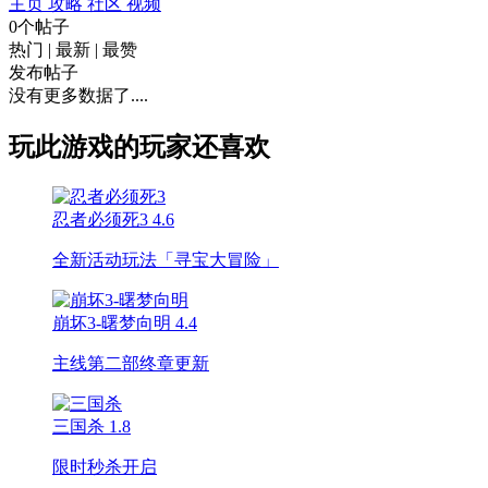
主页
攻略
社区
视频
0个帖子
热门
|
最新
|
最赞
发布帖子
没有更多数据了....
玩此游戏的玩家还喜欢
忍者必须死3
4.6
全新活动玩法「寻宝大冒险」
崩坏3-曙梦向明
4.4
主线第二部终章更新
三国杀
1.8
限时秒杀开启