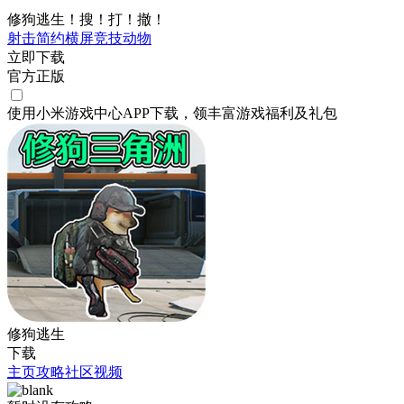
修狗逃生！搜！打！撤！
射击
简约
横屏
竞技
动物
立即下载
官方正版
使用小米游戏中心APP
下载
，领丰富游戏
福利
及
礼包
修狗逃生
下载
主页
攻略
社区
视频