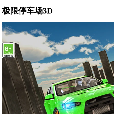
极限停车场3D