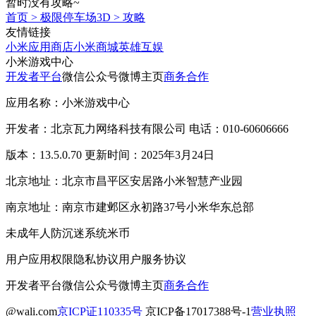
暂时没有攻略~
首页
>
极限停车场3D
>
攻略
友情链接
小米应用商店
小米商城
英雄互娱
小米游戏中心
开发者平台
微信公众号
微博主页
商务合作
应用名称：小米游戏中心
开发者：北京瓦力网络科技有限公司 电话：010-60606666
版本：13.5.0.70 更新时间：2025年3月24日
北京地址：北京市昌平区安居路小米智慧产业园
南京地址：南京市建邺区永初路37号小米华东总部
未成年人防沉迷系统
米币
用户应用权限
隐私协议
用户服务协议
开发者平台
微信公众号
微博主页
商务合作
@wali.com
京ICP证110335号
京ICP备17017388号-1
营业执照