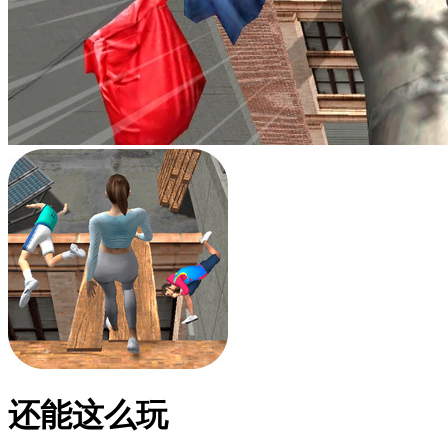
还能这么玩