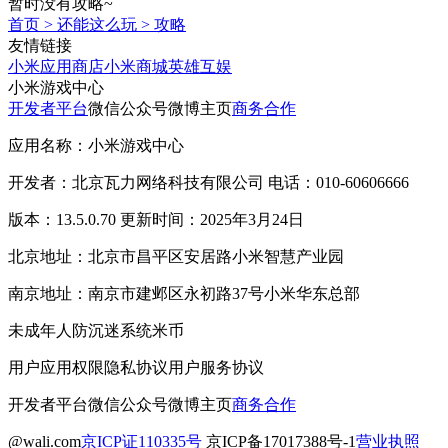
暂时没有攻略~
首页
>
还能这么玩
>
攻略
友情链接
小米应用商店
小米商城
英雄互娱
小米游戏中心
开发者平台
微信公众号
微博主页
商务合作
应用名称：小米游戏中心
开发者：北京瓦力网络科技有限公司 电话：010-60606666
版本：13.5.0.70 更新时间：2025年3月24日
北京地址：北京市昌平区安居路小米智慧产业园
南京地址：南京市建邺区永初路37号小米华东总部
未成年人防沉迷系统
米币
用户应用权限
隐私协议
用户服务协议
开发者平台
微信公众号
微博主页
商务合作
@wali.com
京ICP证110335号
京ICP备17017388号-1
营业执照