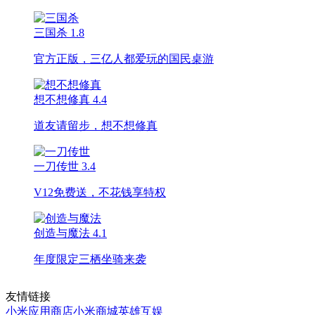
三国杀
1.8
官方正版，三亿人都爱玩的国民桌游
想不想修真
4.4
道友请留步，想不想修真
一刀传世
3.4
V12免费送，不花钱享特权
创造与魔法
4.1
年度限定三栖坐骑来袭
友情链接
小米应用商店
小米商城
英雄互娱