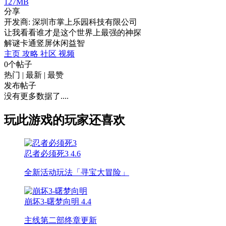
127MB
分享
开发商: 深圳市掌上乐园科技有限公司
让我看看谁才是这个世界上最强的神探
解谜
卡通
竖屏
休闲
益智
主页
攻略
社区
视频
0个帖子
热门
|
最新
|
最赞
发布帖子
没有更多数据了....
玩此游戏的玩家还喜欢
忍者必须死3
4.6
全新活动玩法「寻宝大冒险」
崩坏3-曙梦向明
4.4
主线第二部终章更新