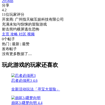
295MB
分享
4.2
11位玩家评分
开发商: 广州指天椒互娱科技有限公司
充满未知与惊悚的冒险游戏
射击
简约
横屏
逃生
恐怖
主页
攻略
社区
视频
0个帖子
热门
|
最新
|
最赞
发布帖子
没有更多数据了....
玩此游戏的玩家还喜欢
忍者必须死3
4.6
全新活动玩法「寻宝大冒险」
崩坏3-曙梦向明
4.4