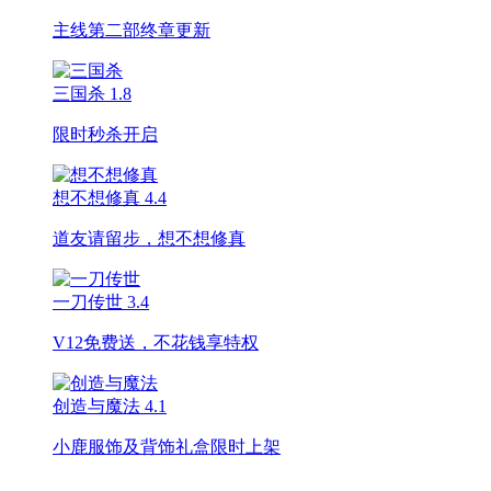
主线第二部终章更新
三国杀
1.8
限时秒杀开启
想不想修真
4.4
道友请留步，想不想修真
一刀传世
3.4
V12免费送，不花钱享特权
创造与魔法
4.1
小鹿服饰及背饰礼盒限时上架